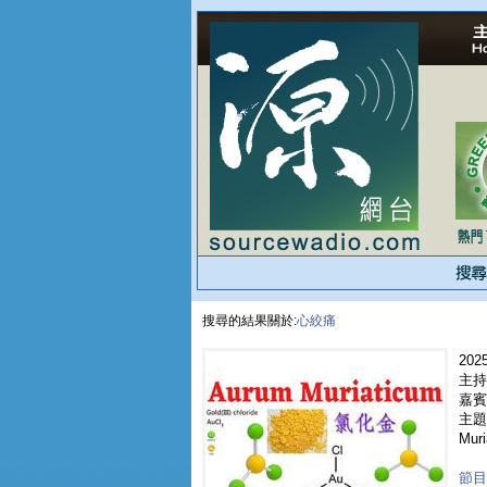
搜尋的結果關於:
心絞痛
2025
主持
嘉賓 
主題
Muri
節目重