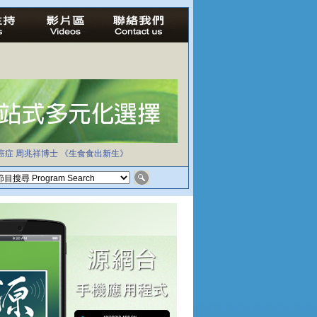
癌症
周兆祥博士
《生食食出新生》