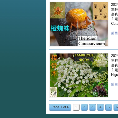
2024
主持
嘉賓 
主題 
Cur
節目重
2024
主持
嘉賓 
主題
Nigr
節目重
Page 1 of 6
1
2
3
4
5
6