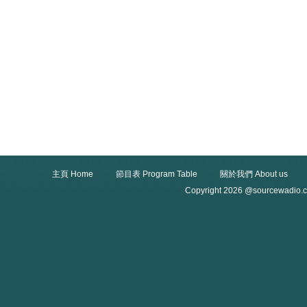
主頁 Home
節目表 Program Table
關於我們 About us
Copyright 2026 @sourcewadio.