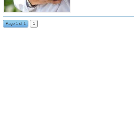
Page 1 of 1
1