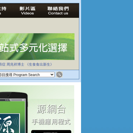
癌症
周兆祥博士
《生食食出新生》