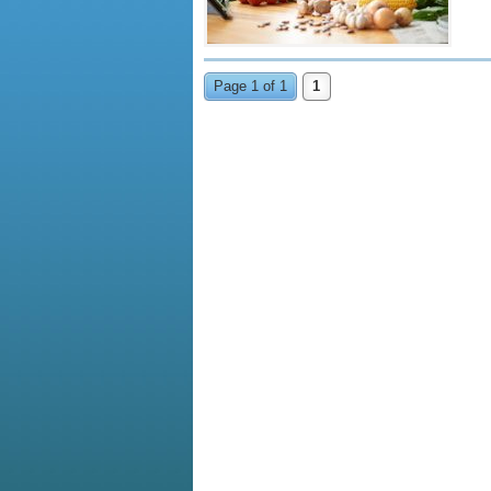
Page 1 of 1
1