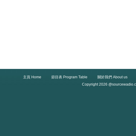
主頁 Home
節目表 Program Table
關於我們 About us
Copyright 2026 @sourcewadio.