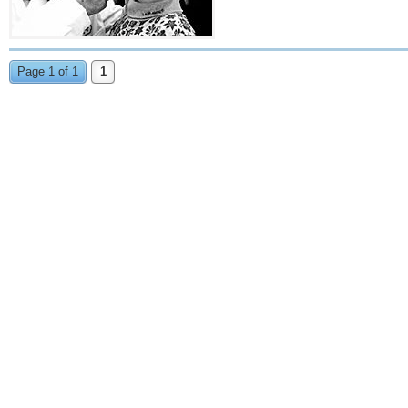
Page 1 of 1
1