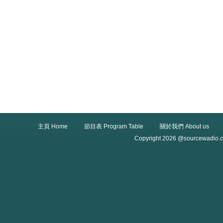
主頁 Home
節目表 Program Table
關於我們 About us
Copyright 2026 @sourcewadio.