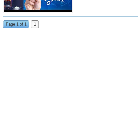
Page 1 of 1
1