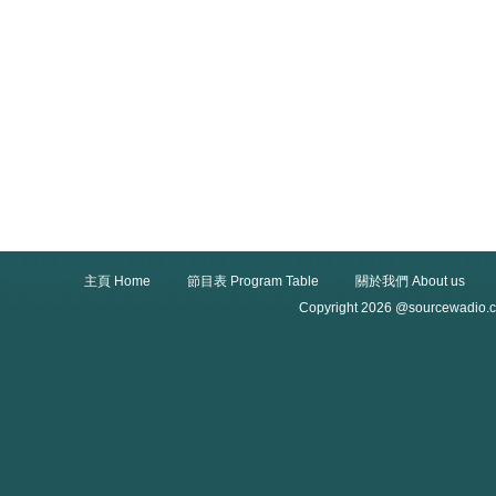
主頁 Home
節目表 Program Table
關於我們 About us
Copyright 2026 @sourcewadio.