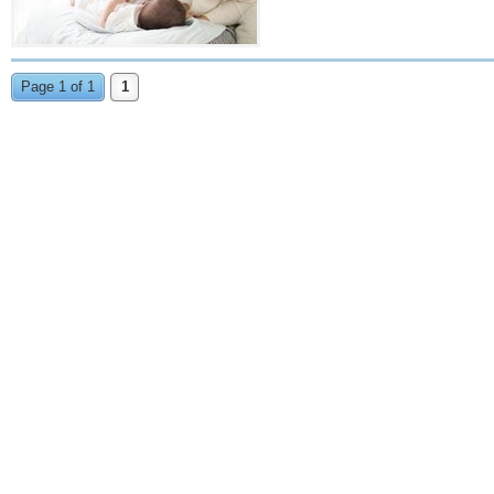
Page 1 of 1
1