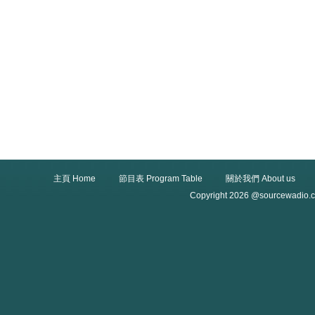
主頁 Home
節目表 Program Table
關於我們 About us
Copyright 2026 @sourcewadio.