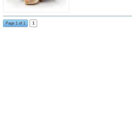
Page 1 of 1
1