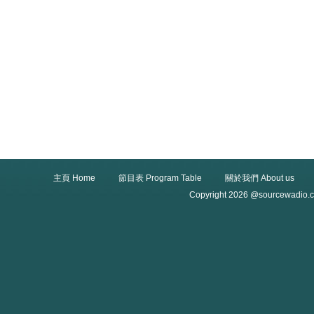
主頁 Home
節目表 Program Table
關於我們 About us
Copyright 2026 @sourcewadio.