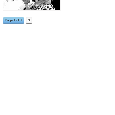
Page 1 of 1
1