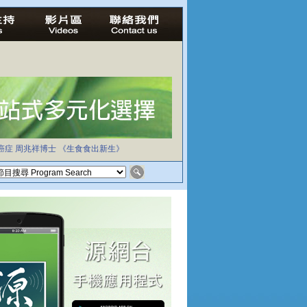
癌症
周兆祥博士
《生食食出新生》