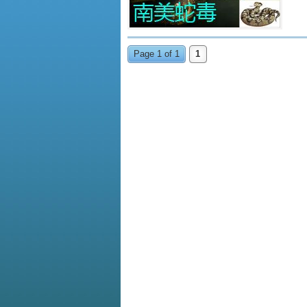
Page 1 of 1
1