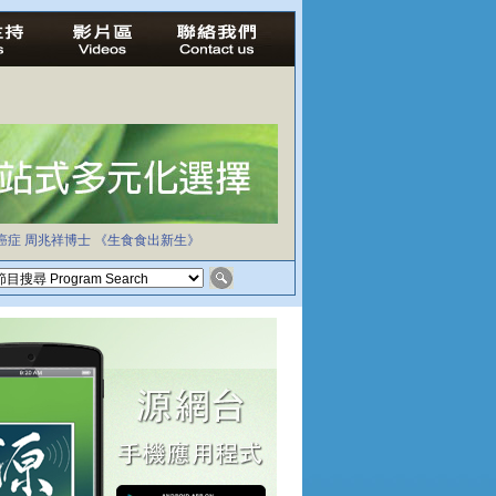
癌症
周兆祥博士
《生食食出新生》