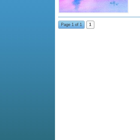
Page 1 of 1
1