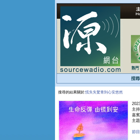
搜尋的結果關於:
慌失失驚青到心安悠然
2023
主持
嘉賓 
主題
節目重