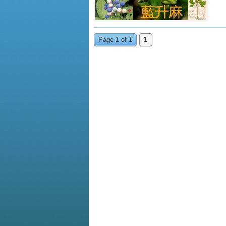
Page 1 of 1
1