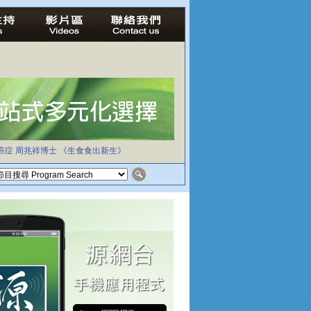
癌症
周兆祥博士
《生食食出新生》