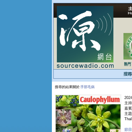
搜尋的結果關於:
手部毛病
2024
主持
嘉賓 
主題 
Thal
節目重