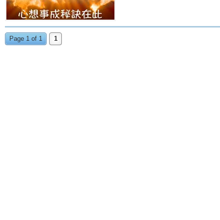
Page 1 of 1
1