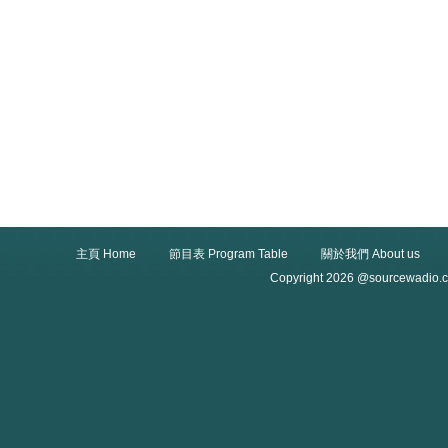
主頁 Home
節目表 Program Table
關於我們 About us
Copyright 2026 @sourcewadio.