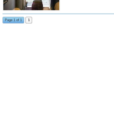
Page 1 of 1
1