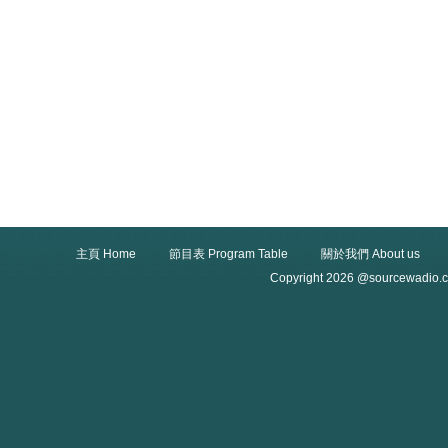
主頁 Home
節目表 Program Table
關於我們 About us
Copyright 2026 @sourcewadio.