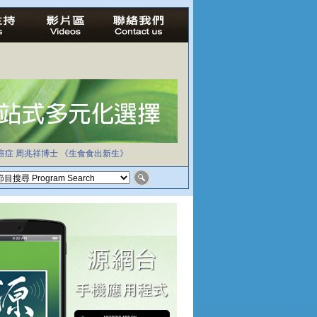
癌症
周兆祥博士
《生食食出新生》