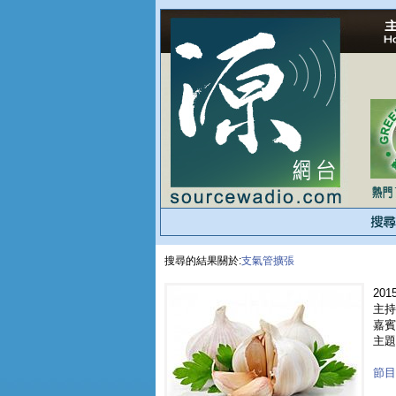
搜尋的結果關於:
支氣管擴張
2015
主持
嘉賓 
主題
節目重