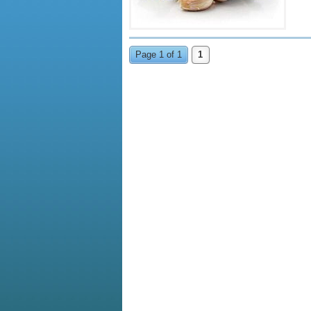
Page 1 of 1
1