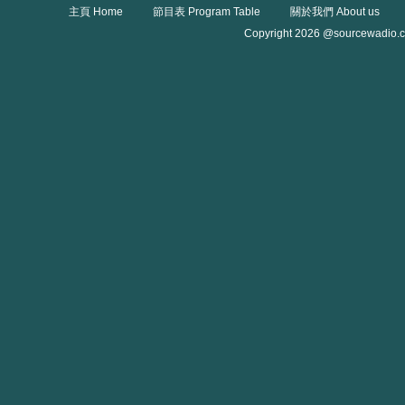
主頁 Home
節目表 Program Table
關於我們 About us
Copyright 2026 @sourcewadio.