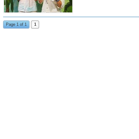
Page 1 of 1
1