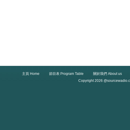
主頁 Home
節目表 Program Table
關於我們 About us
Copyright 2026 @sourcewadio.