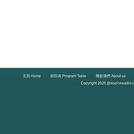
主頁 Home
節目表 Program Table
關於我們 About us
Copyright 2026 @sourcewadio.