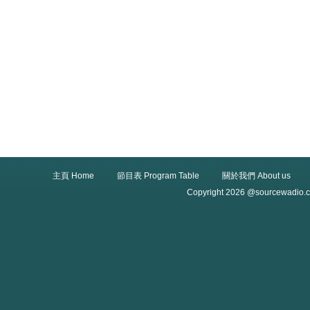
主頁 Home
節目表 Program Table
關於我們 About us
Copyright 2026 @sourcewadio.