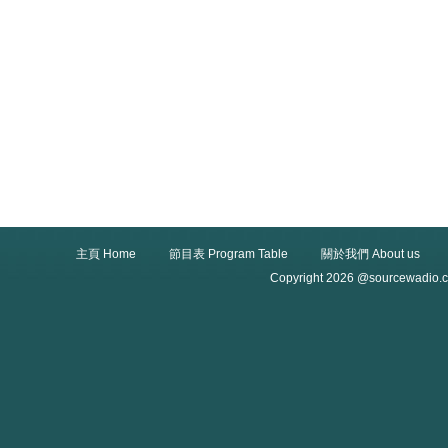
主頁 Home
節目表 Program Table
關於我們 About us
Copyright 2026 @sourcewadio.