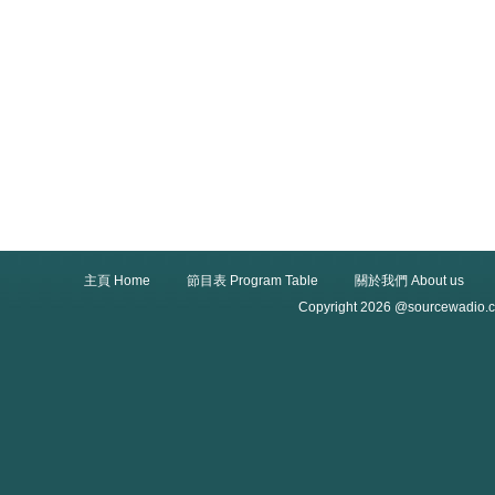
主頁 Home
節目表 Program Table
關於我們 About us
Copyright 2026 @sourcewadio.