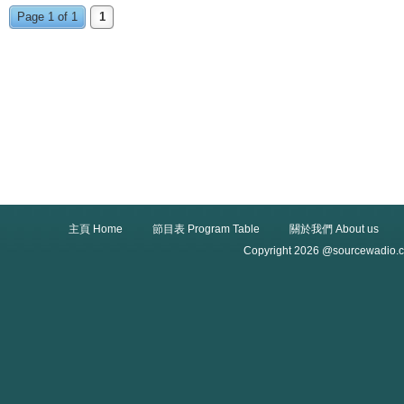
Page 1 of 1
1
主頁 Home
節目表 Program Table
關於我們 About us
Copyright 2026 @sourcewadio.