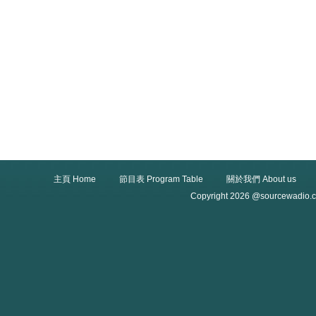
主頁 Home
節目表 Program Table
關於我們 About us
Copyright 2026 @sourcewadio.