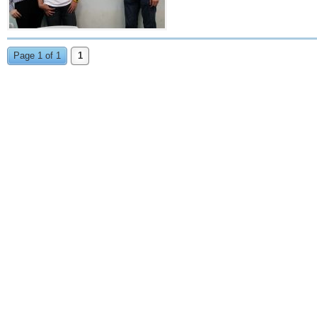
Page 1 of 1
1