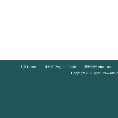
主頁 Home
節目表 Program Table
關於我們 About us
Copyright 2026 @sourcewadio.