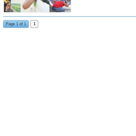
Page 1 of 1
1