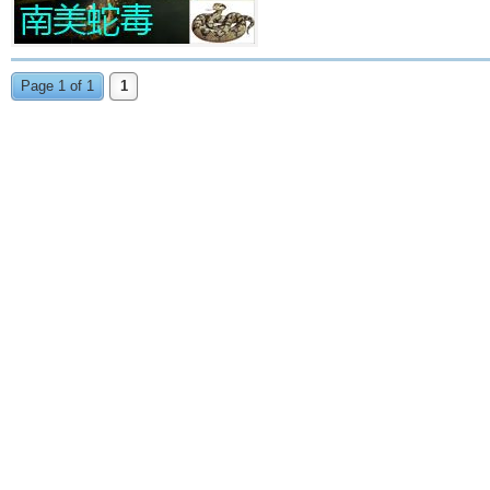
Page 1 of 1
1