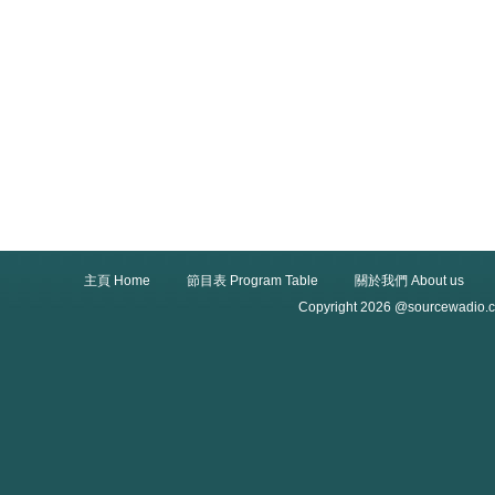
主頁 Home
節目表 Program Table
關於我們 About us
Copyright 2026 @sourcewadio.