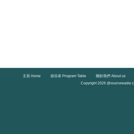
主頁 Home
節目表 Program Table
關於我們 About us
Copyright 2026 @sourcewadio.