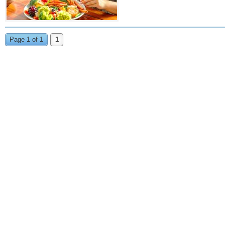
Page 1 of 1
1