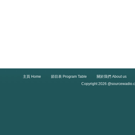
主頁 Home
節目表 Program Table
關於我們 About us
Copyright 2026 @sourcewadio.