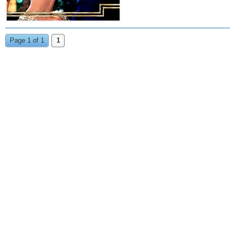
Page 1 of 1
1