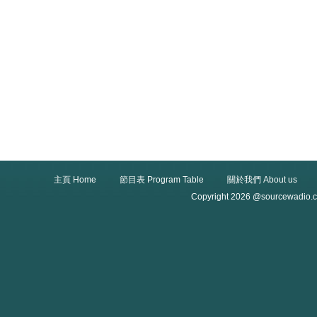
主頁 Home
節目表 Program Table
關於我們 About us
Copyright 2026 @sourcewadio.