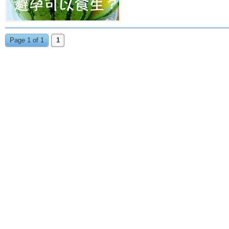
Page 1 of 1
1