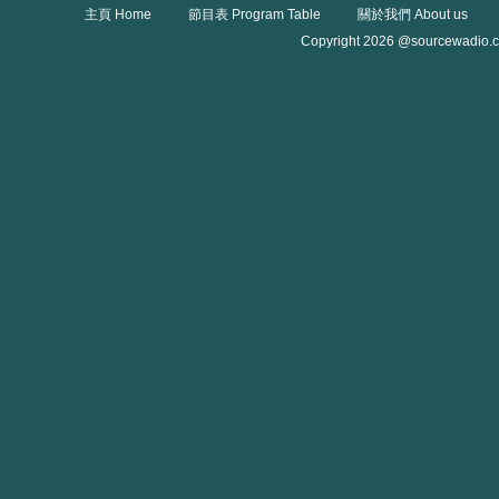
主頁 Home
節目表 Program Table
關於我們 About us
Copyright 2026 @sourcewadio.