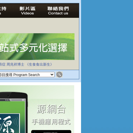
癌症
周兆祥博士
《生食食出新生》