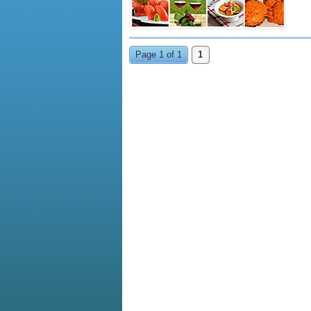
Page 1 of 1
1