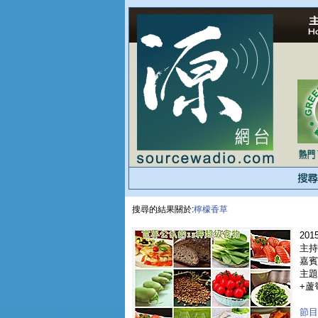
搜尋的結果關於:
檸檬香草
2015
主持
嘉賓 
主題
+蘆
節目重