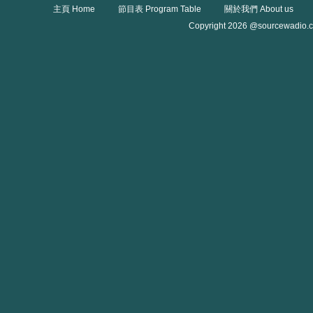
主頁 Home
節目表 Program Table
關於我們 About us
Copyright 2026 @sourcewadio.