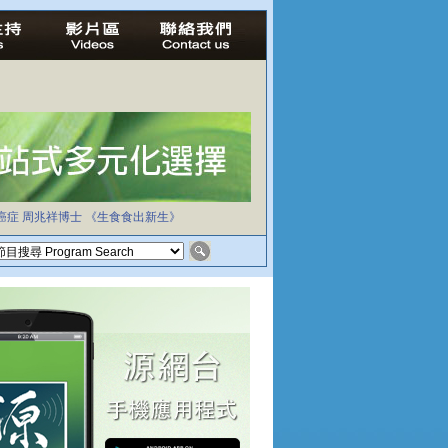
癌症
周兆祥博士
《生食食出新生》