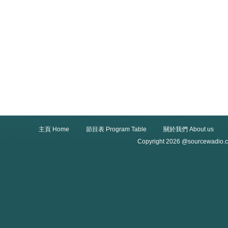
主頁 Home
節目表 Program Table
關於我們 About us
Copyright 2026 @sourcewadio.