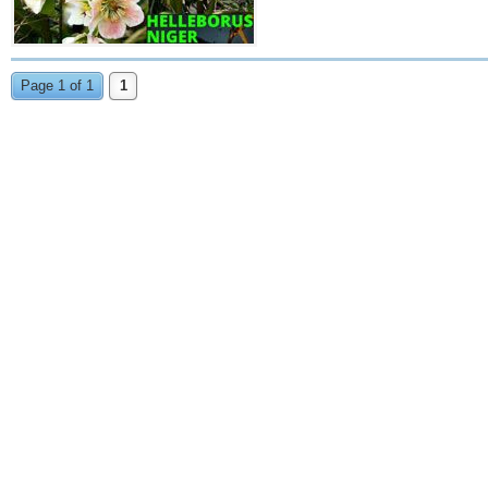
Page 1 of 1
1