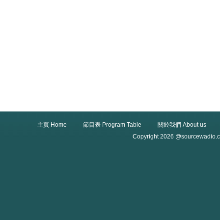
主頁 Home
節目表 Program Table
關於我們 About us
Copyright 2026 @sourcewadio.