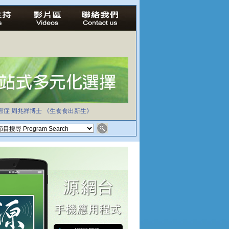
癌症
周兆祥博士
《生食食出新生》