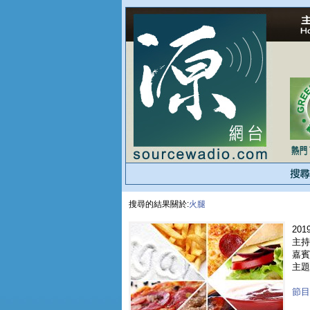
搜尋的結果關於:
火腿
2019
主持人
嘉賓 
主題
節目重