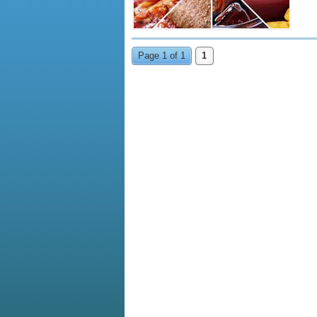
Page 1 of 1
1