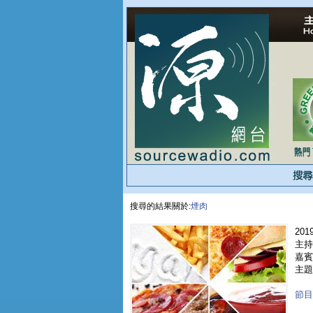
搜尋的結果關於:
煙肉
2019
主持人
嘉賓 
主題
節目重