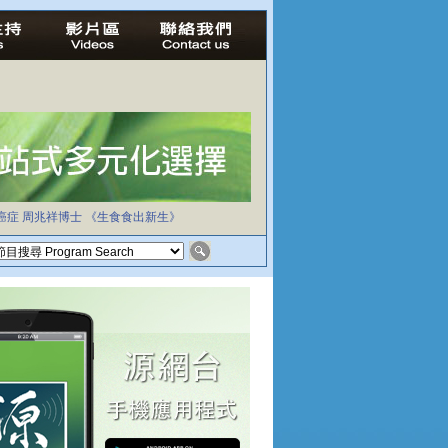
癌症
周兆祥博士
《生食食出新生》