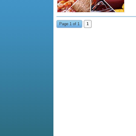
Page 1 of 1
1