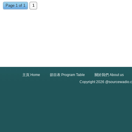
Page 1 of 1
1
主頁 Home
節目表 Program Table
關於我們 About us
Copyright 2026 @sourcewadio.