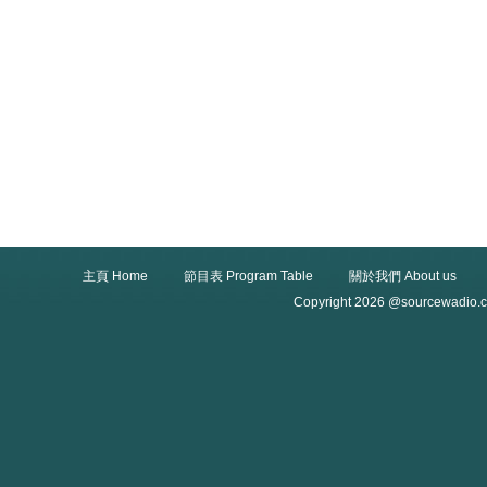
主頁 Home
節目表 Program Table
關於我們 About us
Copyright 2026 @sourcewadio.