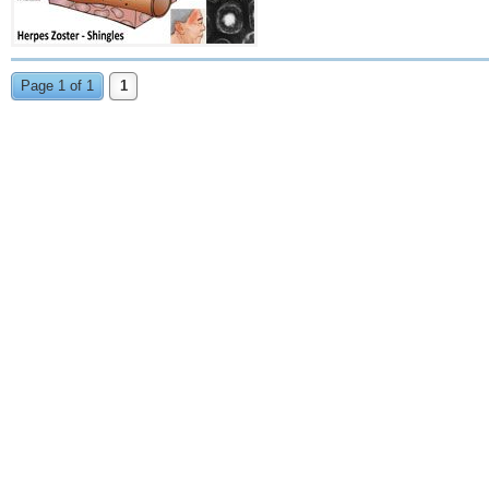
Page 1 of 1
1