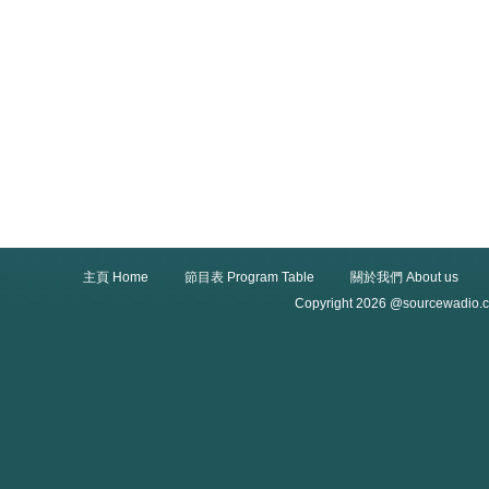
主頁 Home
節目表 Program Table
關於我們 About us
Copyright 2026 @sourcewadio.