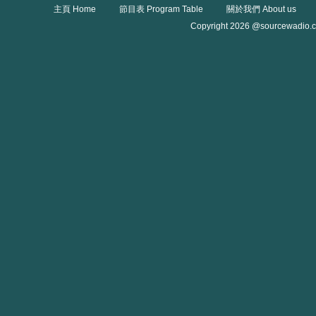
主頁 Home
節目表 Program Table
關於我們 About us
Copyright 2026 @sourcewadio.