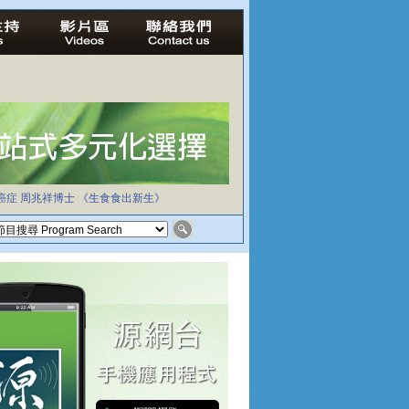
癌症
周兆祥博士
《生食食出新生》