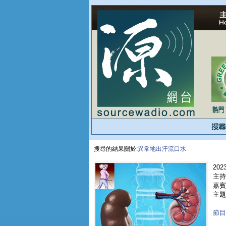
搜尋的結果關於:
異常地出汗流口水
2023
主持
嘉賓 
主題
節目重