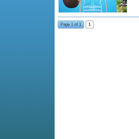
Page 1 of 1
1