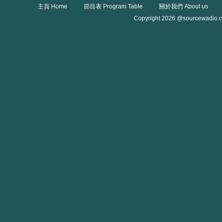
主頁 Home
節目表 Program Table
關於我們 About us
Copyright 2026 @sourcewadio.