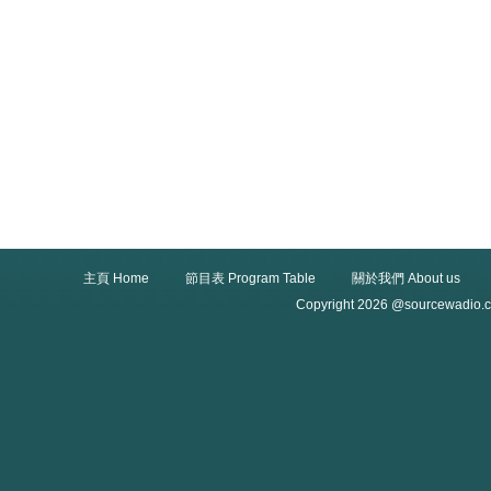
主頁 Home
節目表 Program Table
關於我們 About us
Copyright 2026 @sourcewadio.