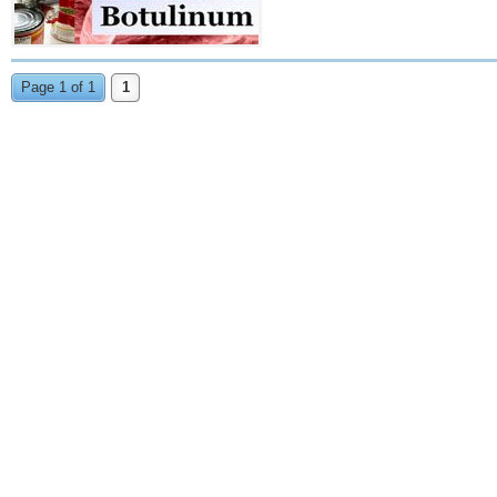
Page 1 of 1
1