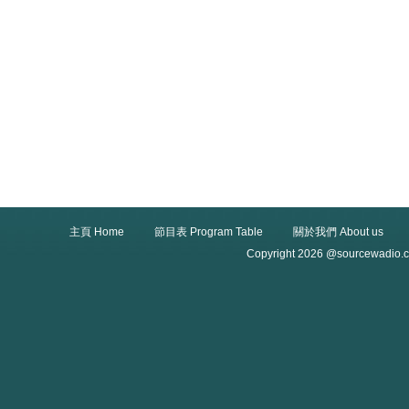
主頁 Home
節目表 Program Table
關於我們 About us
Copyright 2026 @sourcewadio.