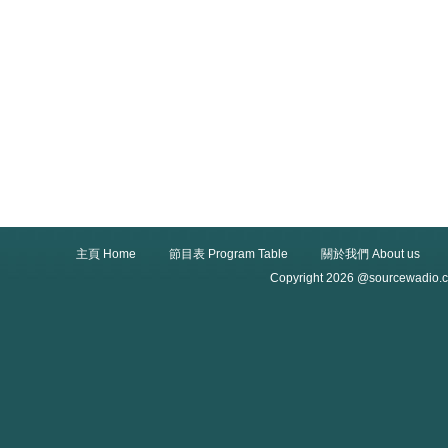
主頁 Home
節目表 Program Table
關於我們 About us
Copyright 2026 @sourcewadio.