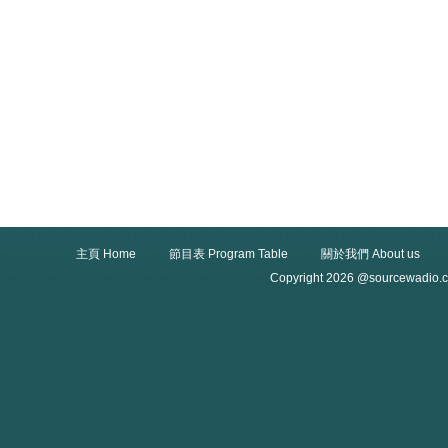
主頁 Home
節目表 Program Table
關於我們 About us
Copyright 2026 @sourcewadio.