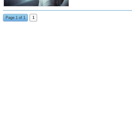
Page 1 of 1
1