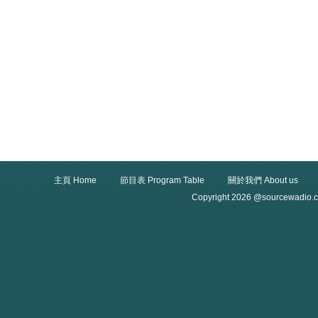
主頁 Home
節目表 Program Table
關於我們 About us
Copyright 2026 @sourcewadio.