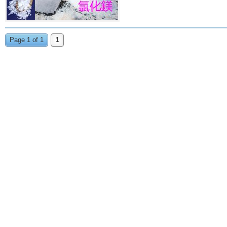
Page 1 of 1
1