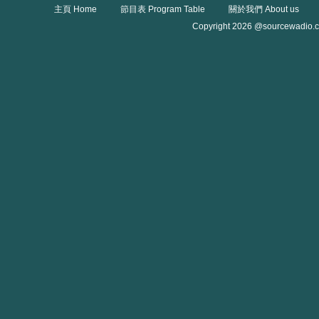
主頁 Home
節目表 Program Table
關於我們 About us
Copyright 2026 @sourcewadio.