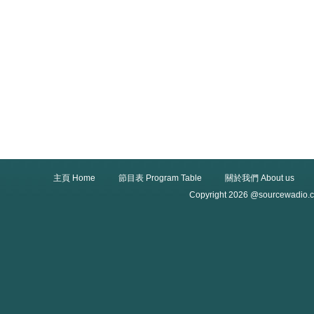
主頁 Home
節目表 Program Table
關於我們 About us
Copyright 2026 @sourcewadio.