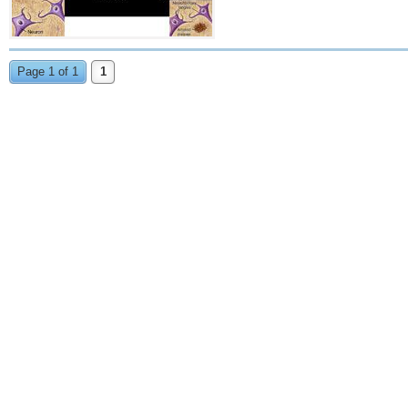
Page 1 of 1
1