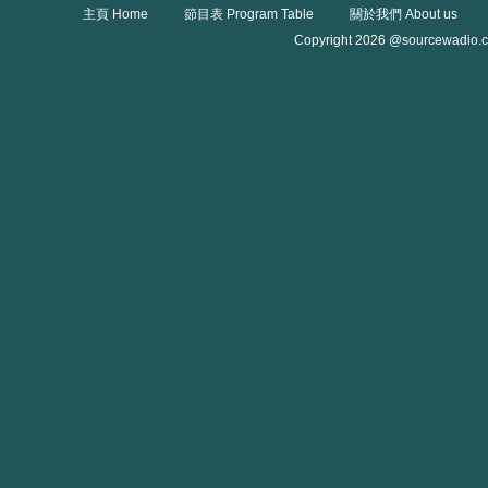
主頁 Home
節目表 Program Table
關於我們 About us
Copyright 2026 @sourcewadio.