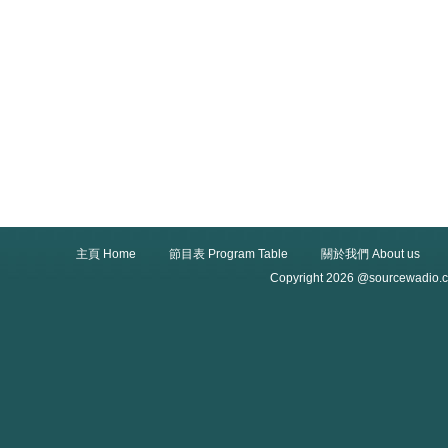
主頁 Home
節目表 Program Table
關於我們 About us
Copyright 2026 @sourcewadio.